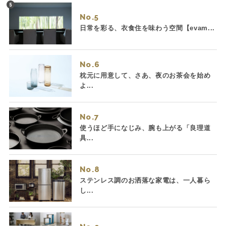
No.
日常を彩る、衣食住を味わう空間【evam...
No.
枕元に用意して、さあ、夜のお茶会を始め
よ...
No.
使うほど手になじみ、腕も上がる「良理道
具...
No.
ステンレス調のお洒落な家電は、一人暮ら
し...