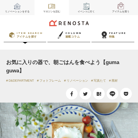
リノベーション
をする
マガジン
を読む
イベント
に行く
アイテム
を買う
ITEM SEARCH
COLUMN
FEATURE
アイテムを探す
連載コラム
特集
お気に入りの器で、朝ごはんを食べよう【guma
guwa】
D&DEPARTMENT
フォトフレーム
リノベーション
写真たて
廃材