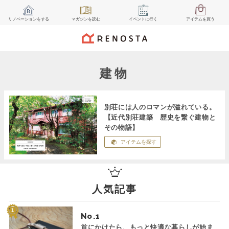
リノベーション
をする
マガジン
を読む
イベント
に行く
アイテム
を買う
建物
別荘には人のロマンが溢れている。
【近代別荘建築 歴史を繋ぐ建物と
その物語】
アイテムを探す
人気記事
No.
首にかけたら、もっと快適な暮らしが始ま