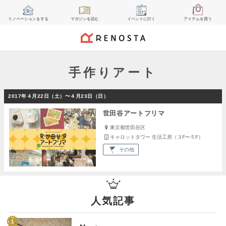
リノベーション
をする
マガジン
を読む
イベント
に行く
アイテム
を買う
手作りアート
2017年４月22日（土）〜４月23日（日）
世田谷アートフリマ
東京都世田谷区
キャロットタワー 生活工房（３F〜５F）
その他
人気記事