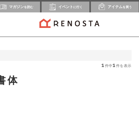
マガジン
イベント
アイテム
を読む
に行く
を買う
1
1
件中
件を表示
書体