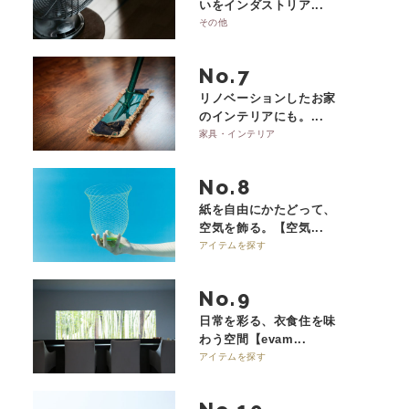
いをインダストリア...
その他
No.
リノベーションしたお家
のインテリアにも。...
家具・インテリア
No.
紙を自由にかたどって、
空気を飾る。【空気...
アイテムを探す
No.
日常を彩る、衣食住を味
わう空間【evam...
アイテムを探す