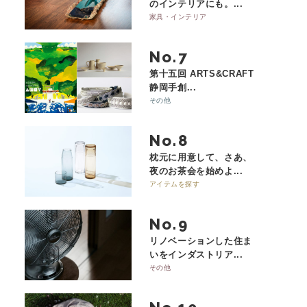
のインテリアにも。...
家具・インテリア
No.
第十五回 ARTS&CRAFT
静岡手創...
その他
No.
枕元に用意して、さあ、
夜のお茶会を始めよ...
アイテムを探す
No.
リノベーションした住ま
いをインダストリア...
その他