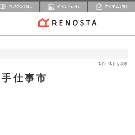
マガジン
イベント
アイテム
を読む
に行く
を買う
1
1
件中
件を表示
の手仕事市