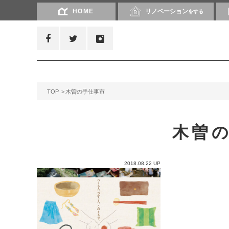
HOME
リノベーション
をする
TOP
木曽の手仕事市
木曽
2018.08.22 UP