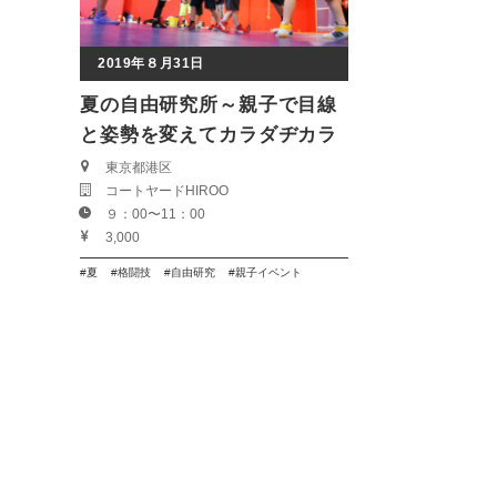
2019年８月31日
夏の自由研究所～親子で目線
と姿勢を変えてカラダヂカラ
を手に入れよう by AACC 阿
東京都港区
コートヤードHIROO
部裕幸～
９：00〜11：00
3,000
夏
格闘技
自由研究
親子イベント