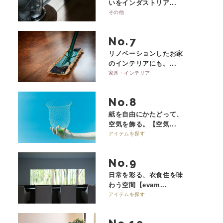
いをインダストリア...
その他
No.
リノベーションしたお家
のインテリアにも。...
家具・インテリア
No.
紙を自由にかたどって、
空気を飾る。【空気...
アイテムを探す
No.
日常を彩る、衣食住を味
わう空間【evam...
アイテムを探す