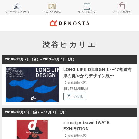
リノベーション
をする
マガジン
を読む
イベント
に行く
アイテム
を買う
渋谷ヒカリエ
2018年12月 7日（金）～2019年3月 4日（月）
LONG LIFE DESIGN 1 〜47都道府
県の健やかなデザイン展〜
東京都渋谷区
d47 MUSEUM
その他
2018年10月19日（金）～12月３日（月）
d design travel IWATE
EXHIBITION
東京都渋谷区