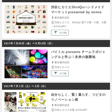
渋谷ヒカリエShinQsハンドメイド
マーケットpresented by minne
東京都渋谷区
渋谷ヒカリエ ShinQs 地下２階～５階、８階
（８/COURT）
その他
2017年７月28日（金）〜９月10日（日）
バイトル presents チームラボジャ
ングルと学ぶ！未来の遊園地
東京都渋谷区
渋谷ヒカリエ
その他
2017年７月１日（土）〜２日（日）
自分らしく、賢く暮らす、リビタの
リノベーション展
東京都渋谷区
渋谷ヒカリエ８階 ８/COURT