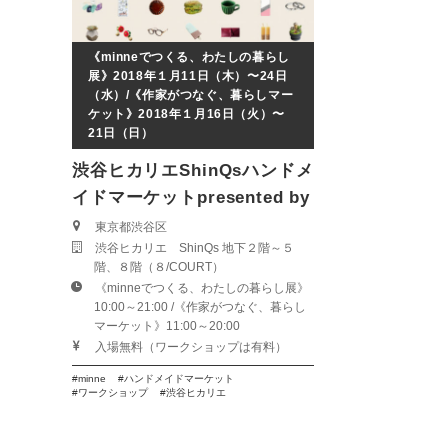
《minneでつくる、わたしの暮らし
展》2018年１月11日（木）〜24日
（水）/《作家がつなぐ、暮らしマー
ケット》2018年１月16日（火）〜
21日（日）
渋谷ヒカリエShinQsハンドメ
イドマーケットpresented by
minne
東京都渋谷区
渋谷ヒカリエ ShinQs 地下２階～５
階、８階（８/COURT）
《minneでつくる、わたしの暮らし展》
10:00～21:00 /《作家がつなぐ、暮らし
マーケット》11:00～20:00
入場無料（ワークショップは有料）
minne
ハンドメイドマーケット
ワークショップ
渋谷ヒカリエ