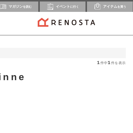
マガジン
イベント
アイテム
を読む
に行く
を買う
1
1
件中
件を表示
inne