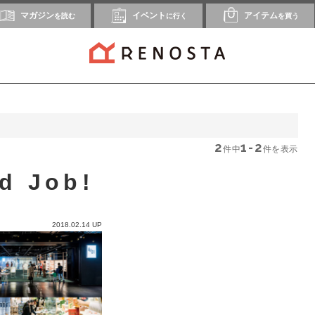
マガジン
イベント
アイテム
を読む
に行く
を買う
2
1-2
件中
件を表示
d Job!
2018.02.14 UP