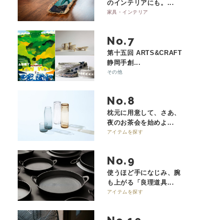
のインテリアにも。...
家具・インテリア
No.
第十五回 ARTS&CRAFT
静岡手創...
その他
No.
枕元に用意して、さあ、
夜のお茶会を始めよ...
アイテムを探す
No.
使うほど手になじみ、腕
も上がる「良理道具...
アイテムを探す