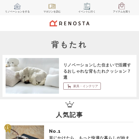
リノベーション
をする
マガジン
を読む
イベント
に行く
アイテム
を買う
背もたれ
リノベーションした住まいで活躍す
るおしゃれな背もたれクッション７
選
家具・インテリア
人気記事
No.
首にかけたら、もっと快適な暮らしが始ま