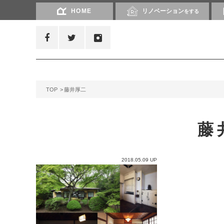
HOME
リノベーション
をする
TOP
藤井厚二
藤
2018.05.09 UP