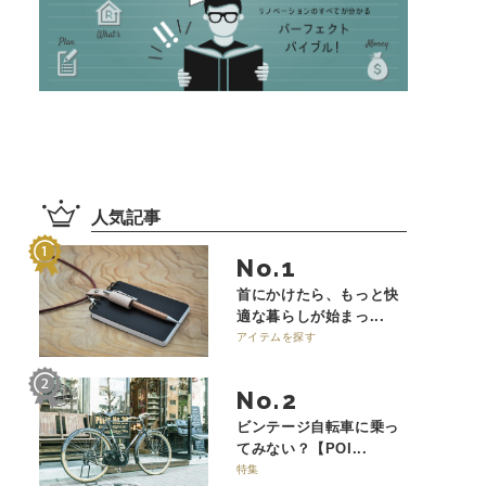
人気記事
No.
首にかけたら、もっと快
適な暮らしが始まっ...
アイテムを探す
No.
ビンテージ自転車に乗っ
てみない？【POI...
特集