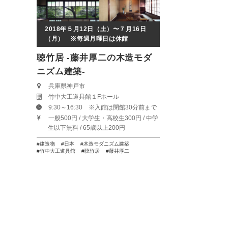
2018年５月12日（土）〜７月16日
（月） ※毎週月曜日は休館
聴竹居 -藤井厚二の木造モダ
ニズム建築-
兵庫県神戸市
竹中大工道具館１Fホール
9:30～16:30 ※入館は閉館30分前まで
一般500円 / 大学生・高校生300円 / 中学
生以下無料 / 65歳以上200円
建造物
日本
木造モダニズム建築
竹中大工道具館
聴竹居
藤井厚二