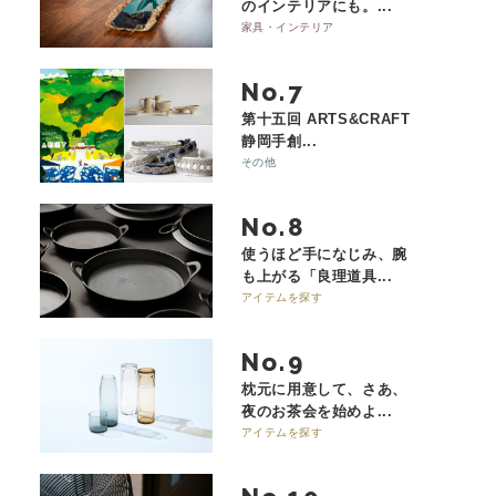
のインテリアにも。...
家具・インテリア
No.
第十五回 ARTS&CRAFT
静岡手創...
その他
No.
使うほど手になじみ、腕
も上がる「良理道具...
アイテムを探す
No.
枕元に用意して、さあ、
夜のお茶会を始めよ...
アイテムを探す