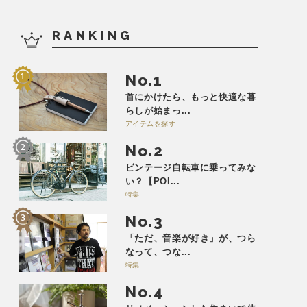
RANKING
No.
首にかけたら、もっと快適な暮
らしが始まっ...
アイテムを探す
No.
ビンテージ自転車に乗ってみな
い？【POI...
特集
No.
「ただ、音楽が好き」が、つら
なって、つな...
特集
No.