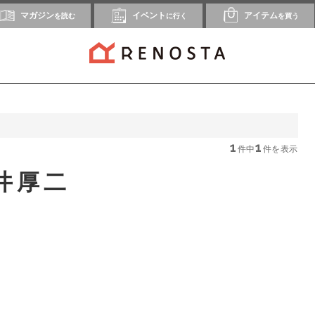
マガジン
イベント
アイテム
を読む
に行く
を買う
1
1
件中
件を表示
井厚二