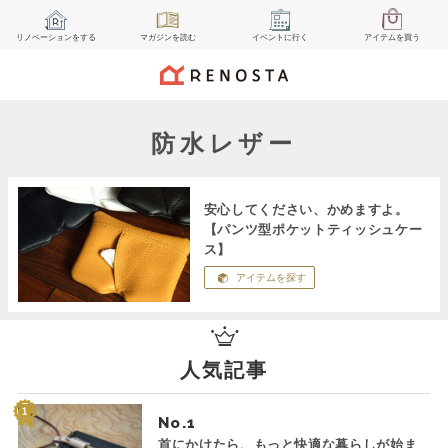
リノベーション
をする
マガジン
を読む
イベント
に行く
アイテム
を買う
防水レザー
安心してください、かめますよ。
【パンツ型ポケットティッシュケー
ス】
アイテムを探す
人気記事
No.
首にかけたら、もっと快適な暮らしが始ま