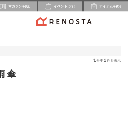
マガジン
イベント
アイテム
を読む
に行く
を買う
1
1
件中
件を表示
雨傘