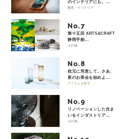
のインテリアにも。...
家具・インテリア
No.
第十五回 ARTS&CRAFT
静岡手創...
その他
No.
枕元に用意して、さあ、
夜のお茶会を始めよ...
アイテムを探す
No.
リノベーションした住ま
いをインダストリア...
その他