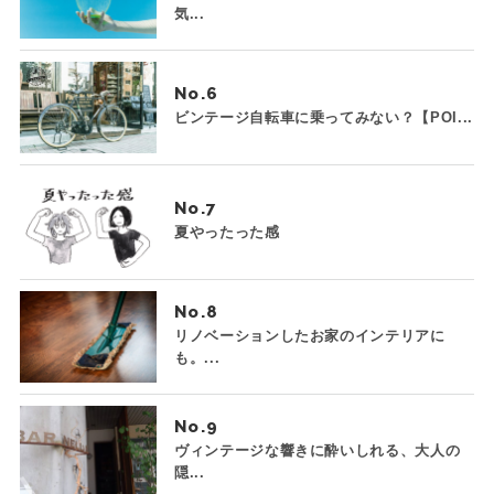
気...
No.
ビンテージ自転車に乗ってみない？【POI...
No.
夏やったった感
No.
リノベーションしたお家のインテリアに
も。...
No.
ヴィンテージな響きに酔いしれる、大人の
隠...