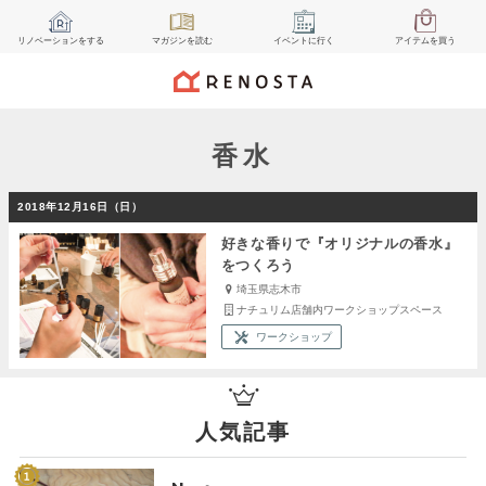
リノベーション
をする
マガジン
を読む
イベント
に行く
アイテム
を買う
香水
2018年12月16日（日）
好きな香りで『オリジナルの香水』
をつくろう
埼玉県志木市
ナチュリム店舗内ワークショップスペース
ワークショップ
人気記事