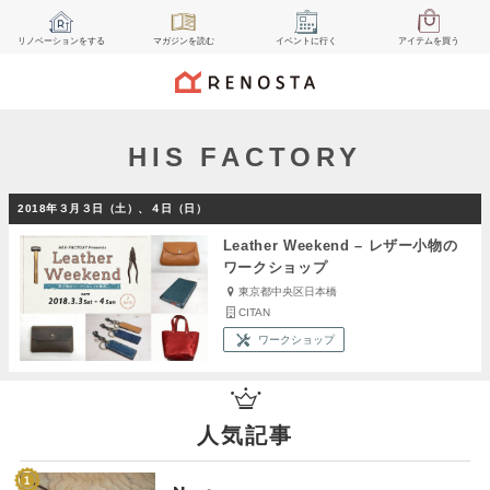
リノベーション
をする
マガジン
を読む
イベント
に行く
アイテム
を買う
HIS FACTORY
2018年３月３日（土）、４日（日）
Leather Weekend – レザー小物の
ワークショップ
東京都中央区日本橋
CITAN
ワークショップ
人気記事