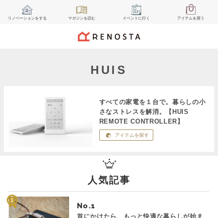
リノベーション
をする
マガジン
を読む
イベント
に行く
アイテム
を買う
HUIS
すべての家電を１台で。暮らしの小
さなストレスを解消。【HUIS
REMOTE CONTROLLER】
アイテムを探す
人気記事
No.
首にかけたら、もっと快適な暮らしが始ま