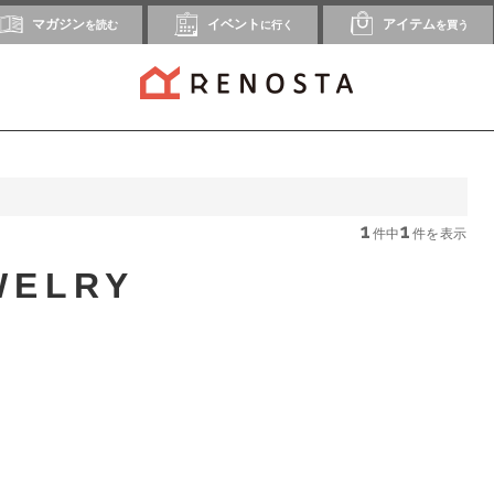
マガジン
イベント
アイテム
を読む
に行く
を買う
1
1
件中
件を表示
WELRY