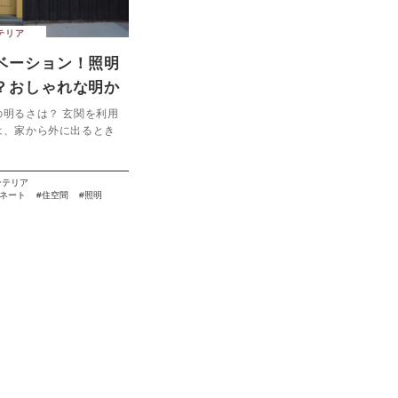
テリア
ベーション！照明
？おしゃれな明か
ック
の明るさは？ 玄関を利用
は、家から外に出るとき
ンテリア
ネート
住空間
照明