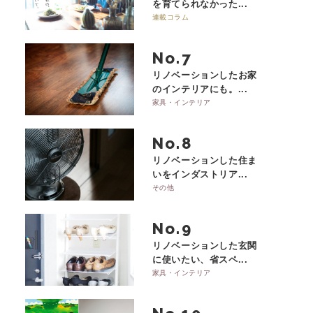
を育てられなかった...
連載コラム
No.
リノベーションしたお家
のインテリアにも。...
家具・インテリア
No.
リノベーションした住ま
いをインダストリア...
その他
No.
リノベーションした玄関
に使いたい、省スペ...
家具・インテリア