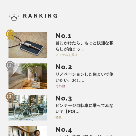
RANKING
No.
首にかけたら、もっと快適な暮
らしが始まっ...
アイテムを探す
No.
リノベーションした住まいで使
いたい、おし...
その他
No.
ビンテージ自転車に乗ってみな
い？【POI...
特集
No.