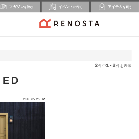
マガジン
イベント
アイテム
を読む
に行く
を買う
2
1-2
件中
件を表示
LED
2018.05.25 UP