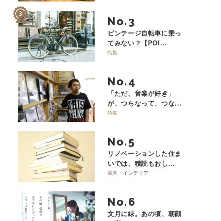
No.
ビンテージ自転車に乗っ
てみない？【POI...
特集
No.
「ただ、音楽が好き」
が、つらなって、つな...
特集
No.
リノベーションした住ま
いでは、積読もおし...
家具・インテリア
No.
文月に緑。あの頃、朝顔