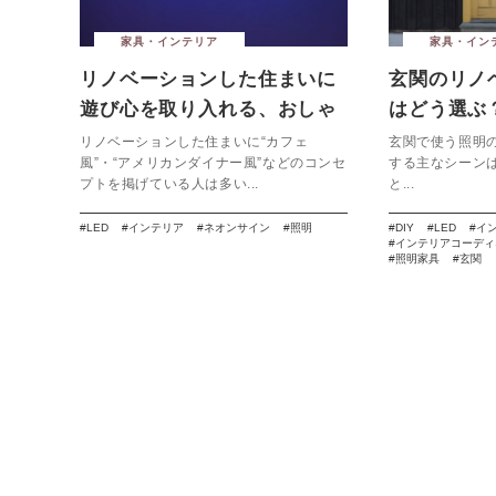
家具・インテリア
家具・イン
リノベーションした住まいに
玄関のリノ
遊び心を取り入れる、おしゃ
はどう選ぶ
れなネオンサイン
りのテクニ
リノベーションした住まいに“カフェ
玄関で使う照明
風”・“アメリカンダイナー風”などのコンセ
する主なシーン
プトを掲げている人は多い...
と...
LED
インテリア
ネオンサイン
照明
DIY
LED
イ
インテリアコーディ
照明家具
玄関