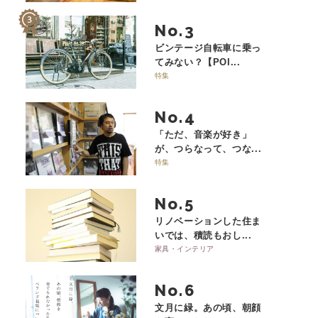
No.
ビンテージ自転車に乗っ
てみない？【POI...
特集
No.
「ただ、音楽が好き」
が、つらなって、つな...
特集
No.
リノベーションした住ま
いでは、積読もおし...
家具・インテリア
No.
文月に緑。あの頃、朝顔