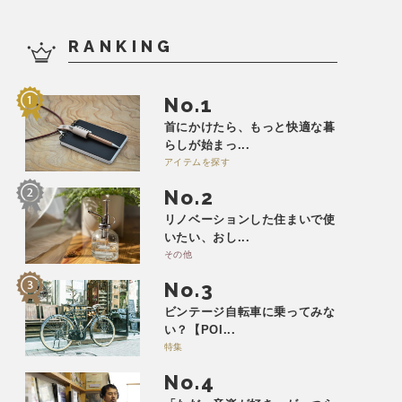
RANKING
No.
首にかけたら、もっと快適な暮
らしが始まっ...
アイテムを探す
No.
リノベーションした住まいで使
いたい、おし...
その他
No.
ビンテージ自転車に乗ってみな
い？【POI...
特集
No.