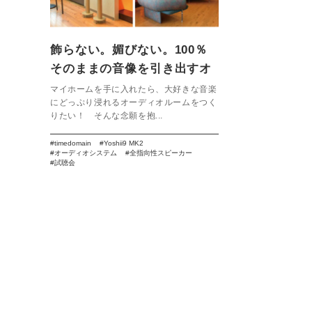
飾らない。媚びない。100％
そのままの音像を引き出すオ
ーディオシステム。【タイム
マイホームを手に入れたら、大好きな音楽
にどっぷり浸れるオーディオルームをつく
ドメイン】
りたい！ そんな念願を抱...
timedomain
Yoshii9 MK2
オーディオシステム
全指向性スピーカー
試聴会