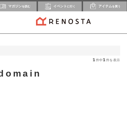
マガジン
イベント
アイテム
を読む
に行く
を買う
1
1
件中
件を表示
domain