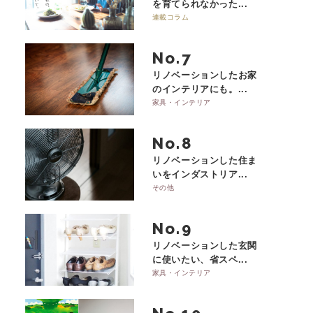
を育てられなかった...
連載コラム
No.
リノベーションしたお家
のインテリアにも。...
家具・インテリア
No.
リノベーションした住ま
いをインダストリア...
その他
No.
リノベーションした玄関
に使いたい、省スペ...
家具・インテリア