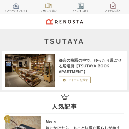
リノベーション
をする
マガジン
を読む
イベント
に行く
アイテム
を買う
TSUTAYA
都会の喧騒の中で、ゆったり過ごせ
る居場所【TSUTAYA BOOK
APARTMENT】
アイテムを探す
人気記事
No.
首にかけたら、もっと快適な暮らしが始ま