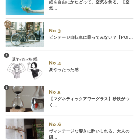
紙を自由にかたどって、空気を飾る。【空
気...
No.
ビンテージ自転車に乗ってみない？【POI...
No.
夏やったった感
No.
【マグネティックアワーグラス】砂鉄がつ
く...
No.
ヴィンテージな響きに酔いしれる、大人の
隠...