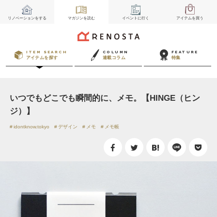
リノベーション
をする
マガジン
を読む
イベント
に行く
アイテム
を買う
ITEM SEARCH
COLUMN
FEATURE
アイテムを探す
連載コラム
特集
いつでもどこでも瞬間的に、メモ。【HINGE（ヒン
ジ）】
idontknow.tokyo
デザイン
メモ
メモ帳