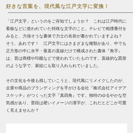
好きな言葉を、現代風な江戸文字に変換！
「江戸文字」というのをご存知でしょうか？ これは江戸時代に
看板などに使われていた特殊な文字のこと。テレビで相撲番付を
みると、力強そうな書体で力士の名前が書かれていますよね？
そう、あれです！ 江戸文字にはさまざまな種類があり、中でも
正方形の中に水平・垂直の直線だけで構成された書体『角字』
は、昔は商標や印鑑などで使われていたものです。直線的な図形
のような字で、家紋にも取り入れられていました。
その文化を今後も残していこうと、現代風にリメイクしたのが、
企業や商品のブランディングを手がける会社『株式会社アイデア
スケッチ』がつくった文字『真四角』です。
独特のゆるやかな空
気感があり、普段は硬いイメージの漢字が、これだとどこか可愛
く見えませんか？