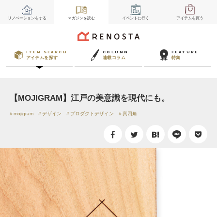
リノベーション
をする
マガジン
を読む
イベント
に行く
アイテム
を買う
ITEM SEARCH
COLUMN
FEATURE
アイテムを探す
連載コラム
特集
【MOJIGRAM】江戸の美意識を現代にも。
mojigram
デザイン
プロダクトデザイン
真四角