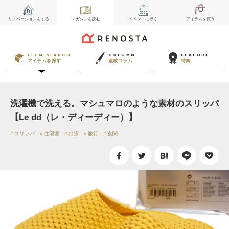
リノベーション
をする
マガジン
を読む
イベント
に行く
アイテム
を買う
ITEM SEARCH
COLUMN
FEATURE
アイテムを探す
連載コラム
特集
洗濯機で洗える。マシュマロのような素材のスリッパ
【Le dd（レ・ディーディー）】
スリッパ
住環境
出張
旅行
玄関