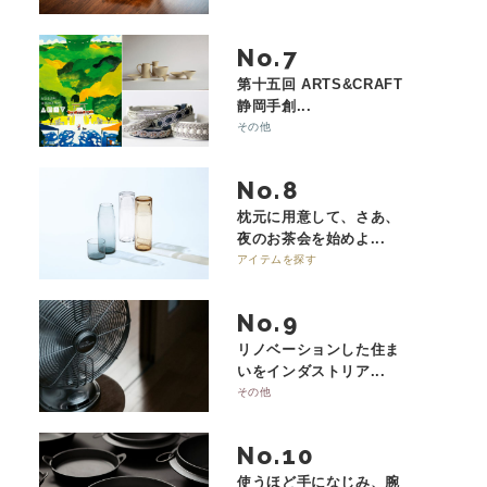
No.
第十五回 ARTS&CRAFT
静岡手創...
その他
No.
枕元に用意して、さあ、
夜のお茶会を始めよ...
アイテムを探す
No.
リノベーションした住ま
いをインダストリア...
その他
No.
使うほど手になじみ、腕