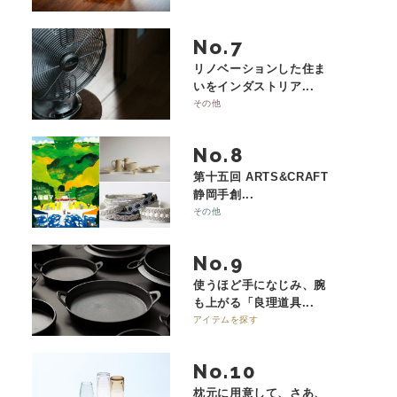
No.
リノベーションした住ま
いをインダストリア...
その他
No.
第十五回 ARTS&CRAFT
静岡手創...
その他
No.
使うほど手になじみ、腕
も上がる「良理道具...
アイテムを探す
No.
枕元に用意して、さあ、