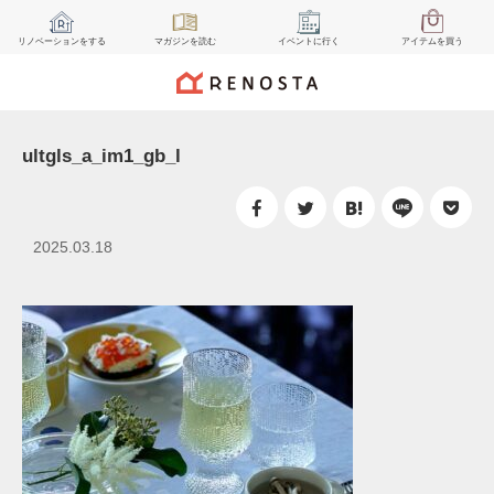
リノベーション
をする
マガジン
を読む
イベント
に行く
アイテム
を買う
ultgls_a_im1_gb_l
2025.03.18