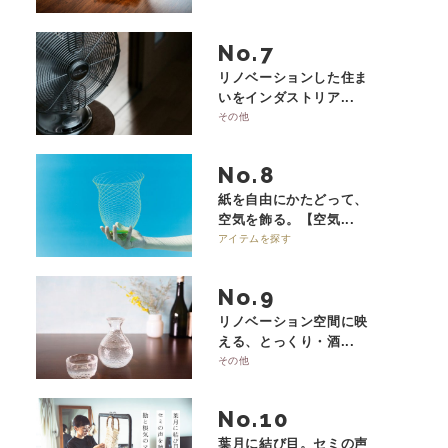
No.
リノベーションした住ま
いをインダストリア...
その他
No.
紙を自由にかたどって、
空気を飾る。【空気...
アイテムを探す
No.
リノベーション空間に映
える、とっくり・酒...
その他
No.
葉月に結び目。セミの声