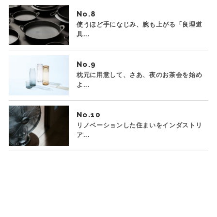
No.
使うほど手になじみ、腕も上がる「良理道
具...
No.
枕元に用意して、さあ、夜のお茶会を始め
よ...
No.
リノベーションした住まいをインダストリ
ア...