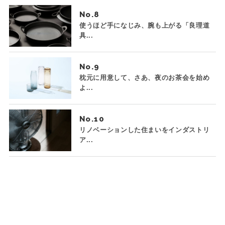
No.
使うほど手になじみ、腕も上がる「良理道
具...
No.
枕元に用意して、さあ、夜のお茶会を始め
よ...
No.
リノベーションした住まいをインダストリ
ア...