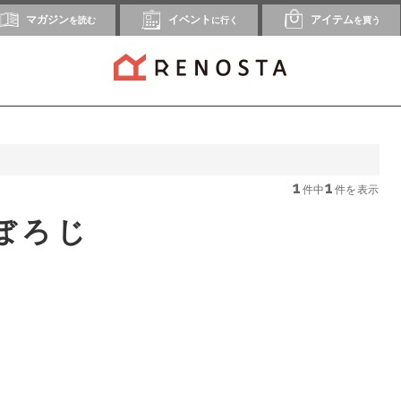
マガジン
イベント
アイテム
を読む
に行く
を買う
1
1
件中
件を表示
ぼろじ