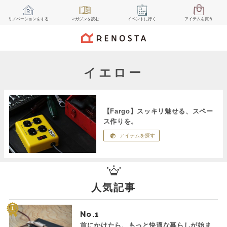
リノベーション
をする
マガジン
を読む
イベント
に行く
アイテム
を買う
イエロー
【Fargo】スッキリ魅せる、スペー
ス作りを。
アイテムを探す
人気記事
No.
首にかけたら、もっと快適な暮らしが始ま