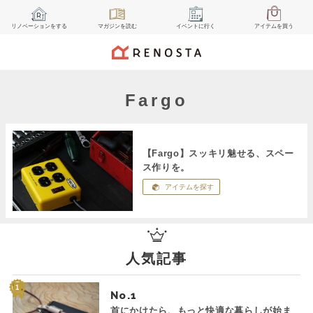
リノベーション
をする
マガジン
を読む
イベント
に行く
アイテム
を買う
Fargo
【Fargo】スッキリ魅せる、スペー
ス作りを。
アイテムを探す
人気記事
No.
首にかけたら、もっと快適な暮らしが始ま