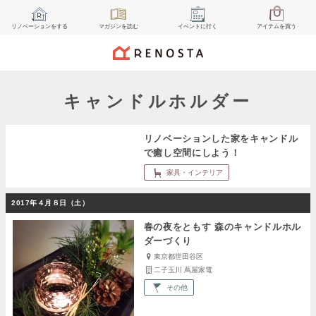
リノベーション
をする
マガジン
を読む
イベント
に行く
アイテム
を買う
キャンドルホルダー
リノベーションした家をキャンドル
で癒し空間にしよう！
家具・インテリア
2017年４月８日（土）
春の夜をともす 森のキャンドルホル
ダーづくり
東京都世田谷区
二子玉川 蔦屋家電
その他