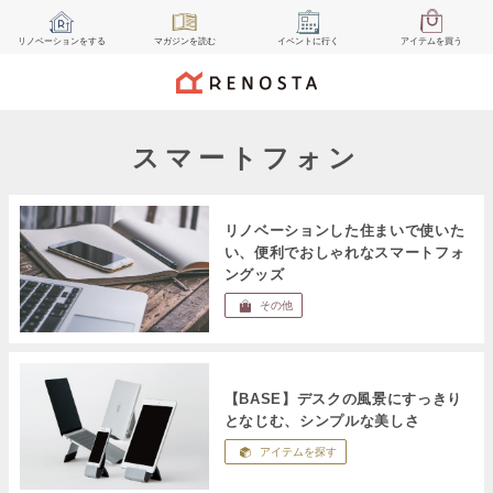
リノベーション
をする
マガジン
を読む
イベント
に行く
アイテム
を買う
スマートフォン
リノベーションした住まいで使いた
い、便利でおしゃれなスマートフォ
ングッズ
その他
【BASE】デスクの風景にすっきり
となじむ、シンプルな美しさ
アイテムを探す