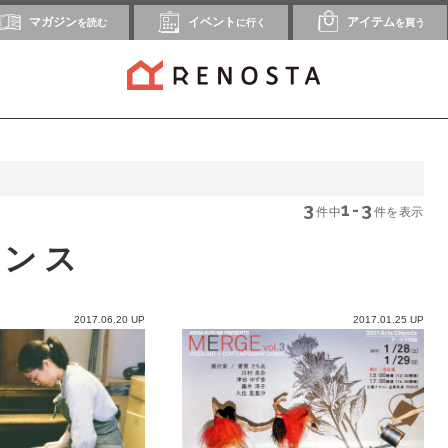
マガジン
イベント
アイテム
を読む
に行く
を買う
3
1-3
件中
件を表示
ダンス
2017.06.20 UP
2017.01.25 UP