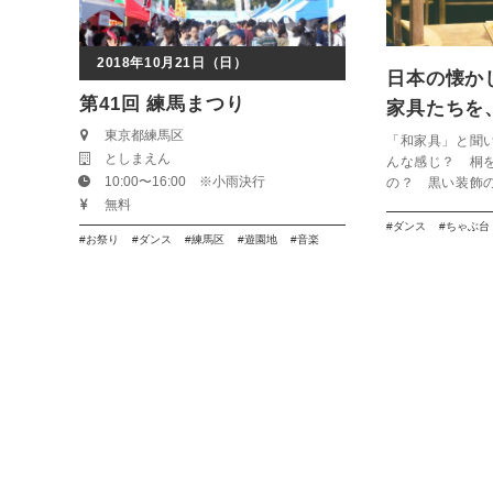
2018年10月21日（日）
日本の懐か
第41回 練馬まつり
家具たちを
東京都練馬区
【OTSU F
「和家具」と聞
としまえん
んな感じ？ 桐
10:00〜16:00 ※小雨決行
の？ 黒い装飾の
無料
ダンス
ちゃぶ台
お祭り
ダンス
練馬区
遊園地
音楽