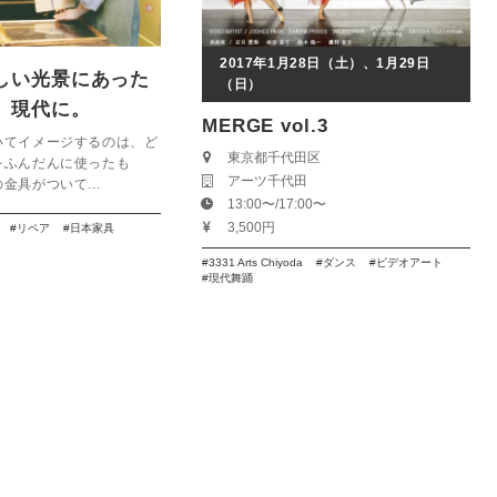
2017年1月28日（土）、1月29日
しい光景にあった
（日）
、現代に。
MERGE vol.3
URNITURE】
いてイメージするのは、ど
東京都千代田区
をふんだんに使ったも
アーツ千代田
金具がついて...
13:00〜/17:00〜
3,500円
リペア
日本家具
3331 Arts Chiyoda
ダンス
ビデオアート
現代舞踊