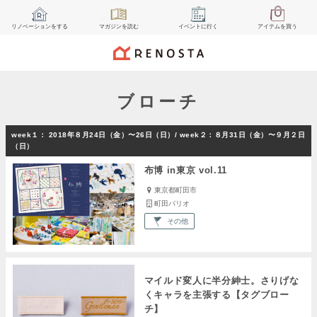
リノベーション
をする
マガジン
を読む
イベント
に行く
アイテム
を買う
ブローチ
week１： 2018年８月24日（金）〜26日（日）/ week２：８月31日（金）〜９月２日
（日）
布博 in東京 vol.11
東京都町田市
町田パリオ
その他
マイルド変人に半分紳士。さりげな
くキャラを主張する【タグブロー
チ】