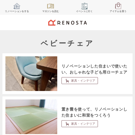
リノベーション
をする
マガジン
を読む
イベント
に行く
アイテム
を買う
ベビーチェア
リノベーションした住まいで使いた
い、おしゃれな子ども用ローチェア
家具・インテリア
置き畳を使って、リノベーションし
た住まいに和室をつくろう
家具・インテリア