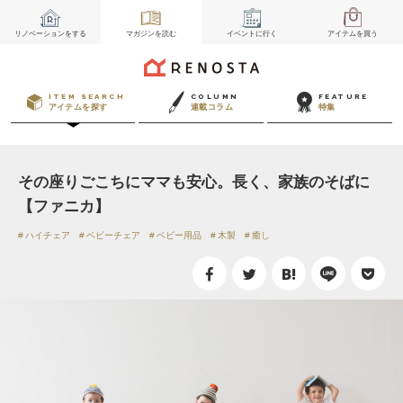
リノベーション
をする
マガジン
を読む
イベント
に行く
アイテム
を買う
ITEM SEARCH
COLUMN
FEATURE
アイテムを探す
連載コラム
特集
その座りごこちにママも安心。長く、家族のそばに
【ファニカ】
ハイチェア
ベビーチェア
ベビー用品
木製
癒し