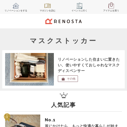
リノベーション
をする
マガジン
を読む
イベント
に行く
アイテム
を買う
マスクストッカー
リノベーションした住まいに置きた
い、使いやすくておしゃれなマスク
ディスペンサー
その他
人気記事
No.
首にかけたら、もっと快適な暮らしが始ま