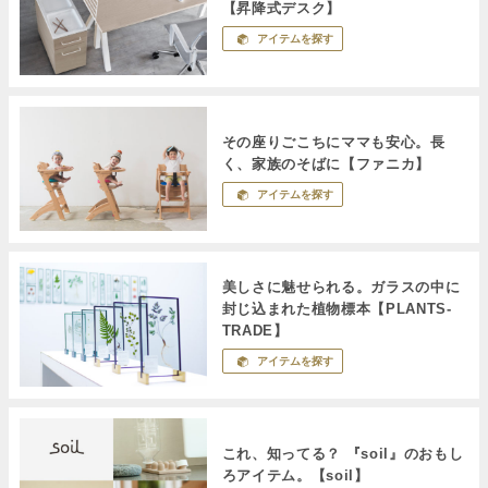
【昇降式デスク】
アイテムを探す
その座りごこちにママも安心。長
く、家族のそばに【ファニカ】
アイテムを探す
美しさに魅せられる。ガラスの中に
封じ込まれた植物標本【PLANTS-
TRADE】
アイテムを探す
これ、知ってる？ 『soil』のおもし
ろアイテム。【soil】