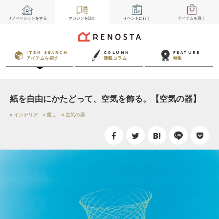
リノベーション
をする
マガジン
を読む
イベント
に行く
アイテム
を買う
ITEM SEARCH
COLUMN
FEATURE
アイテムを探す
連載コラム
特集
紙を自由にかたどって、空気を飾る。【空気の器】
インテリア
癒し
空気の器