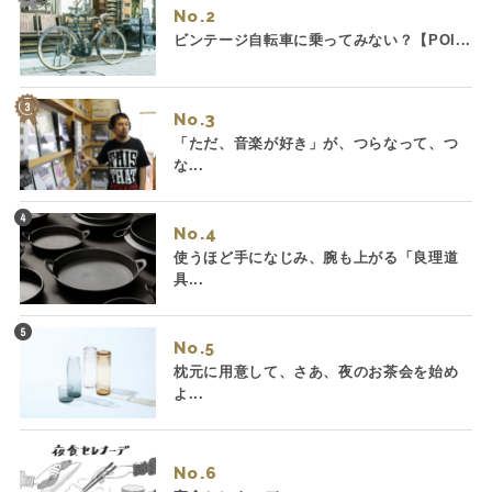
No.
ビンテージ自転車に乗ってみない？【POI...
No.
「ただ、音楽が好き」が、つらなって、つ
な...
No.
使うほど手になじみ、腕も上がる「良理道
具...
No.
枕元に用意して、さあ、夜のお茶会を始め
よ...
No.