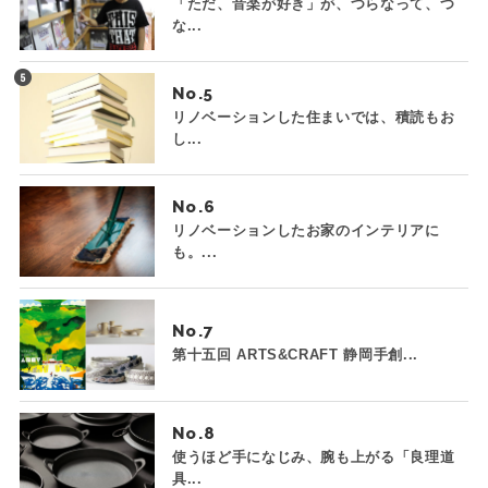
「ただ、音楽が好き」が、つらなって、つ
な...
No.
リノベーションした住まいでは、積読もお
し...
No.
リノベーションしたお家のインテリアに
も。...
No.
第十五回 ARTS&CRAFT 静岡手創...
No.
使うほど手になじみ、腕も上がる「良理道
具...