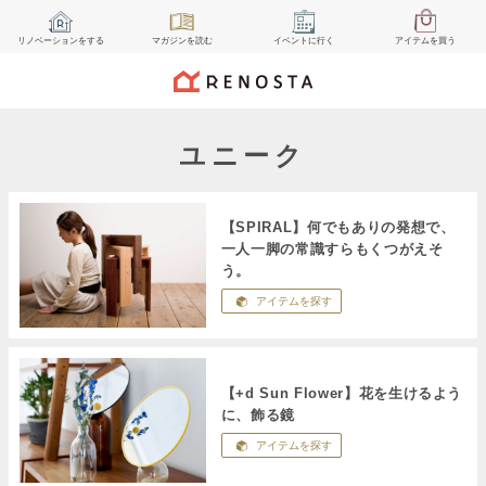
リノベーション
をする
マガジン
を読む
イベント
に行く
アイテム
を買う
ユニーク
【SPIRAL】何でもありの発想で、
一人一脚の常識すらもくつがえそ
う。
アイテムを探す
【+d Sun Flower】花を生けるよう
に、飾る鏡
アイテムを探す