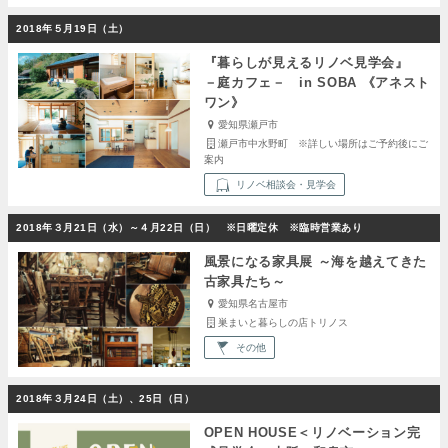
2018年５月19日（土）
『暮らしが見えるリノベ見学会』
－庭カフェ－ in SOBA 《アネスト
ワン》
愛知県瀬戸市
瀬戸市中水野町 ※詳しい場所はご予約後にご
案内
リノベ相談会・見学会
2018年３月21日（水）～４月22日（日） ※日曜定休 ※臨時営業あり
風景になる家具展 ～海を越えてきた
古家具たち～
愛知県名古屋市
巣まいと暮らしの店トリノス
その他
2018年３月24日（土）、25日（日）
OPEN HOUSE＜リノベーション完