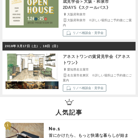
成見学会＞大阪・和泉市
2DAYS《スクールバス》
大阪府和泉市
大阪府和泉市 ※詳しい場所はご予約後にご案
内
リノベ相談会・見学会
2018年３月17日（土）、18日（日）
アネストワンの賃貸見学会《アネス
トワン》
愛知県名古屋市
名古屋市名東区 ※詳しい場所はご予約後にご
案内
リノベ相談会・見学会
人気記事
No.
首にかけたら、もっと快適な暮らしが始ま