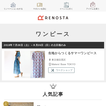
リノベーション
をする
マガジン
を読む
イベント
に行く
アイテム
を買う
ワンピース
2018年７月28日（土）～８月26日（日）の土日祝のみ
生地からつくるサマーワンピース
東京都目黒区
Makers' Base TOKYO
ワークショップ
人気記事