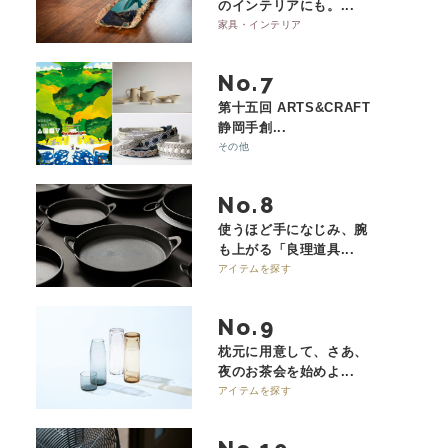
のインテリアにも。...
家具・インテリア
No.
第十五回 ARTS&CRAFT
静岡手創...
その他
No.
使うほど手になじみ、腕
も上がる「良理道具...
アイテムを探す
No.
枕元に用意して、さあ、
夜のお茶会を始めよ...
アイテムを探す