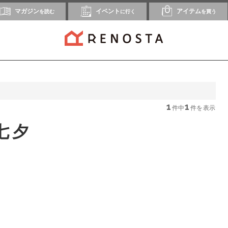
マガジン
イベント
アイテム
を読む
に行く
を買う
1
1
件中
件を表示
七夕