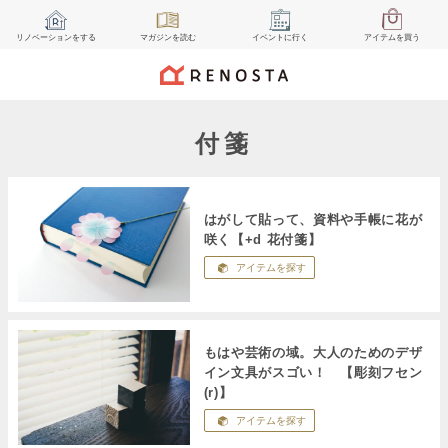
リノベーション
をする
マガジン
を読む
イベント
に行く
アイテム
を買う
付箋
はがして貼って、資料や手帳に花が
咲く【+d 花付箋】
アイテムを探す
もはや芸術の域。大人のためのデザ
イン文具がスゴい！ 【彫刻フセン
(r)】
アイテムを探す