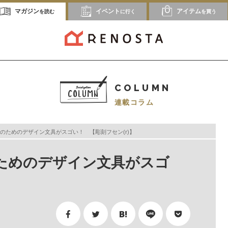
マガジン
イベント
アイテム
を読む
に行く
を買う
COLUMN
連載コラム
のためのデザイン文具がスゴい！ 【彫刻フセン(r)】
ためのデザイン文具がスゴ