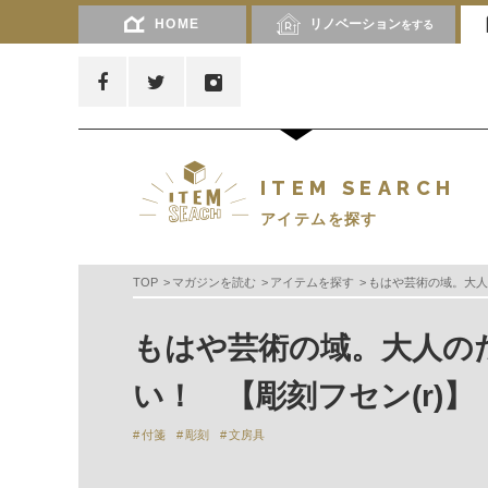
HOME
リノベーション
をする
ITEM SEARCH
アイテムを探す
TOP
マガジンを読む
アイテムを探す
もはや芸術の域。大人
もはや芸術の域。大人の
い！ 【彫刻フセン(r)】
付箋
彫刻
文房具