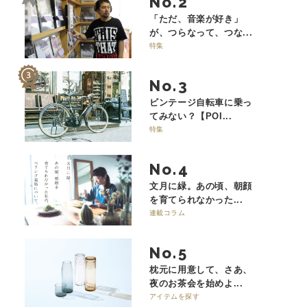
No.
「ただ、音楽が好き」
が、つらなって、つな...
特集
No.
ビンテージ自転車に乗っ
てみない？【POI...
特集
No.
文月に緑。あの頃、朝顔
を育てられなかった...
連載コラム
No.
枕元に用意して、さあ、
夜のお茶会を始めよ...
アイテムを探す