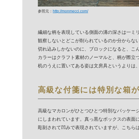
参照元：
http://monmecci.com/
繊細な柄を表現している側面の溝の深さは一ミ
観察しないとどこが削られているのか分からな
切れ込みしかないのに、ブロックになると、こ
カラーはクラフト素材のノーマルと、柄が際立
机のうえに置いてある姿は文房具というよりは
高級な付箋には特別な箱
高級なマカロンがひとつひとつ特別なパッケー
にしまわれています。真っ黒なボックスの表面
彫刻されて凹みで表現されていますが、こちら