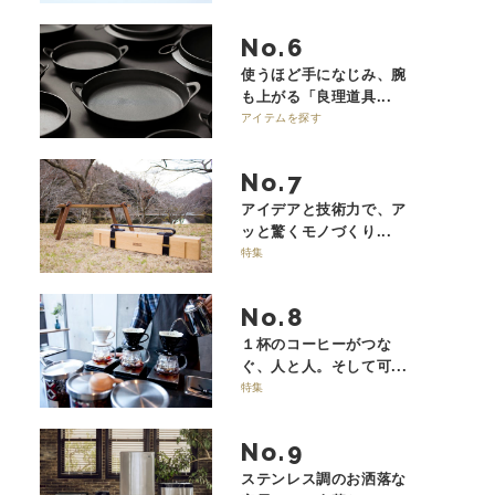
No.
使うほど手になじみ、腕
も上がる「良理道具...
アイテムを探す
No.
アイデアと技術力で、ア
ッと驚くモノづくり...
特集
No.
１杯のコーヒーがつな
ぐ、人と人。そして可...
特集
No.
ステンレス調のお洒落な