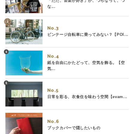
「ただ、音楽が好き」が、つらなって、つ
な...
No.
ビンテージ自転車に乗ってみない？【POI...
No.
紙を自由にかたどって、空気を飾る。【空
気...
No.
日常を彩る、衣食住を味わう空間【evam...
No.
ブックカバーで隠したいもの