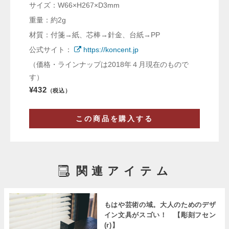
サイズ：W66×H267×D3mm
重量：約2g
材質：付箋→紙、芯棒→針金、台紙→PP
公式サイト：
https://koncent.jp
（価格・ラインナップは2018年４月現在のもので
す）
¥432
（税込）
この商品を購入する
関連アイテム
もはや芸術の域。大人のためのデザ
イン文具がスゴい！ 【彫刻フセン
(r)】