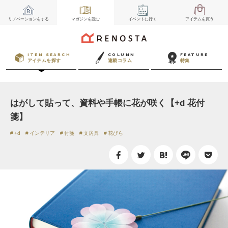
リノベーション
をする
マガジン
を読む
イベント
に行く
アイテム
を買う
ITEM SEARCH
COLUMN
FEATURE
アイテムを探す
連載コラム
特集
はがして貼って、資料や手帳に花が咲く【+d 花付
箋】
+d
インテリア
付箋
文房具
花びら