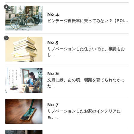
No.
ビンテージ自転車に乗ってみない？【POI...
No.
リノベーションした住まいでは、積読もお
し...
No.
文月に緑。あの頃、朝顔を育てられなかっ
た...
No.
リノベーションしたお家のインテリアに
も。...