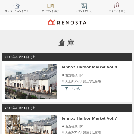
リノベーション
をする
マガジン
を読む
イベント
に行く
アイテム
を買う
倉庫
2018年９月15日（土）
Tennoz Harbor Market Vol.8
東京都品川区
天王洲アイル第三水辺広場
その他
2018年８月18日（土）
Tennoz Harbor Market Vol.7
東京都品川区
天王洲アイル第三水辺広場