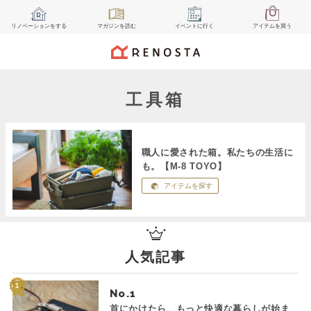
リノベーション
をする
マガジン
を読む
イベント
に行く
アイテム
を買う
工具箱
職人に愛された箱。私たちの生活に
も。【M-8 TOYO】
アイテムを探す
人気記事
No.
首にかけたら、もっと快適な暮らしが始ま