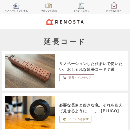
リノベーション
をする
マガジン
を読む
イベント
に行く
アイテム
を買う
延長コード
リノベーションした住まいで使いた
い、おしゃれな延長コード７選
家具・インテリア
必要な長さと好きな色。それをあえ
て見せるように……。【PLUGO】
アイテムを探す